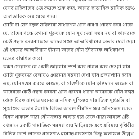
যেসব মহিলাদের ওজ কমতে শুরু করে, তাদের স্বাভাবিক মাসিক চক্রও
অস্বাভাবিক হয়ে যেতে পারে।
মোটা বা মেদ বহুল মহিলারা সাধারণত এমন ধারণা পোষন করে থাকে
যে, তাদের পক্ষে কোনো পুরুষকে যৌন সুখ দেয়া সম্ভব নয় বা তাদেরকে
কেউ পছন্দ করেনা।ফলে তাদের মধ্যে আত্মবিশ্বাসের অভাব দেখা দেয়।
এই ধরনের আত্মবিশ্বাস হীনতা তাদের যৌন জীবনকে অধিকাংশ
ক্ষেত্রে বাধাগ্রস্ত করে।
তরুণ মেয়েদের যে একটি জায়গায় স্পর্শ করে পাগল করে দেওয়া যায়
মোটা পুরুষদের বেলায়ও এধরনের সমস্যা দেখা যায়।প্রত্যাখ্যান হবার
ভয়, যৌনসঙ্গম করতে অক্ষম, বা সঙ্গিণীকে যৌন তৃপ্তিদানে অক্ষম বা
তাদেরকে কেউ পছন্দ করেনা এমন ধরনের ধারণা তাদেরকে যৌন সঙ্গম
থেকে বিরত রাখে।এ ধরনের মানসিক দুশ্চিন্তও সামাজিক দৃষ্টভঙ্গি বা
সুযোগের অভাব ইত্যাদি বিভিন্ন কারণে দীর্ঘদিন ধরে যৌনসঙ্গম থেকে
বিরত থাকলে তারা যৌনসঙ্গমে অক্ষম হয়ে যেতে পারে।আসলে এটি
বর্তমানে একটি সামাজিক সমস্যা হয়ে দাঁড়িয়েছে এবং এবিষয়ে পৃথিবীর
বিভিন্ন দেশে অনেক গবেষণাও হয়েছে।গবেষণায় কিছু ফলাফল উল্লেখ