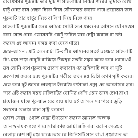
হবে।এসময় পুরুষটি তার দুটি পা মহিলাটির নিচের পায়ের দুদিকে রেখে
হাটু গেড়ে বসে পেছন দিকে দিয়ে যৌনসঙ্গম করতে পারে।প্রয়োজন হলে
পুরুষটি তার হাটুর নিচে বালিশ দিয়ে নিতে পারে।
মহিলাটি পুরুষটির চেয়ে অধিক মোটা হলে এধরনের আসনে যৌনসঙ্গম
করা যেতে পারে।এআসনটি একটু জটিল তবে চেষ্টা করলে বা চর্চা
করলে এই আসনে সঙ্গম করা যেতে পারে।
এক্স-আসন : এটি অনেকটা টি-বর্গীয় আসনের মতই।এক্ষেত্রে মহিলাটি
চিৎ হয়ে শুয়ে পাদুটি বাকিয়ে উরুদ্বয় যতটা সম্ভব ফাক করে ধরবে।এই
ময় যোনি পথে পুরুষাঙ্গ প্রবেশ করাবার পর মহিলাটি তার পা দুটি
একসাথে করবে এবং পুরুষটির শরীরে তখন ৪৫ ডিগ্রি কোণ সৃষ্টি করবে।
এতে করে দুই জনের অবস্থান ইংরেজি বর্ণমালা এক্স-এর আকারের হবে।
তবে এটি করার সময় মহিলাটির যোনির পেশি এমন ভাবে চেপে রাখা
প্রয়োজন যাতে পুরুষাঙ্গ বের হয়ে যায়।এই আসনে পরস্পরের ভুড়ি
সঙ্গমের বেলায় বাধা সৃষ্টি করেনা।
ওরাল সেক্স : ওরাল সেক্স উপভোগ করতে জানলে অত্যন্ত
আনন্দদায়ক হতে পারে।সাধারণত মোটা মহিলারা ওরাল সেক্সের
বেলায় বেশ পটু হয়ে থাকে।তবে যে জিনিসটি মনে রাখা প্রয়োজন তা