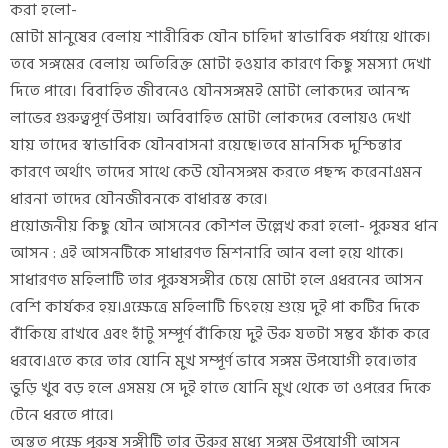
করা হলো-
মোটা মানুষের বেলায় শারীরিক যৌন চাহিদা স্বাভাবিক পর্যায়ে থাকে।
তবে সঙ্গমের বেলায় অতিরিক্ত মোটা হওয়ার কারণে কিছু সমস্যা দেখা
দিতে পারে। বিবাহিত জীবনেও যৌনসঙ্গমই মোটা লোকদের আনন্দ
লাভের গুরুত্বপূর্ণ উপায়। অবিবাহিত মোটা লোকদের বেলায়ও দেখা
যায় তাদের স্বাভাবিক যৌনবাসনা রয়েছে।তবে মানসিক দুশ্চিন্তার
কারণে অর্থাৎ তাদের সাথে কেউ যৌনসঙ্গম করতে পছন্দ করেনাএমন
ধারনা তাদের যৌনজীবনকে বাধারস্ত করে।
প্রয়োজনীয় কিছু যৌন আসনের কৌশল উল্লেখ করা হলো- পুরুষর ধান
আসন : এই আসনটিকে সাধারণত মিশনারি আন বলা হয়ে থাকে।
সাধারণত মহিলাটি তার পুরুষসঙ্গীর চেয়ে মোটা হলে এধরনের আসন
বেশি কার্যকর হয়।এক্ষেত্রে মহিলাটি চিৎহয়ে শুয়ে দুই পা কটির দিকে
বাঁকিয়ে রাখবে এবং হাঁটু সম্পূর্ণ বাঁকিয়ে দুই উরু যতটা সম্ভব ফাঁক করে
ধরবে।এতে করে তার যোনি মুখ সম্পূর্ণ ভাবে সঙ্গম উপযোগী হবে।তার
ভুড়ি খুব বড় হলে এসময় সে দুই হাতে যোনি মুখ থেকে তা ওপরের দিকে
টেনে ধরতে পারে।
অন্তত পক্ষে পুরুষ সঙ্গীটি তার উরুর মধ্যে সঙ্গম উপযোগী আসন