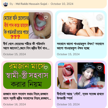
Md Rakib Hossain Sojol
October 10, 2024
বীর্য খেলে মেয়েদের শরীরে কী পরিবর্তন
সহবাসে ভালো পাওয়ারফুল ঔষধ? সহবাসে
আসে জানেন?,জেনে নিন স্ত্রীর বীর্য খাওয়ার
ভালো পাওয়ারফুল ঔষধ হচ্ছে
বিধান ও বিজ্ঞান কি বলে এই ব্যাপারে
October 15, 2024
October 15, 2024
রমজান মাসে সহবাস করার নিয়ম,রমজান
বীর্যতেই আছে 'সৌর্য', ত্বক সতেজ রাখতে
মাসে স্বামী স্ত্রীর সহবাসের নিয়ম,রমজান
উপকারী স্পার্ম
মাসে স্ত্রীর সাথে সহবাস করা যাবে কি না
October 16, 2024
October 10, 2024