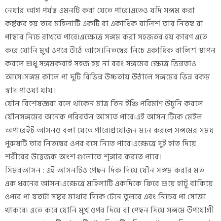
নেয়ার আগ পর্যন্ত এমনটি করা যেতে পারে।এতেও যদি সঙ্গম করা
কষ্টকর হয় তবে মহিলাটি একটি বা একাধিক বালিশ তার নিতম্ব বা
পাছার নিচে রাখতে পারে।এক্ষেত্রে সঙ্গম করা সহজতর হয় কারণ এতে
করে যোনি মুখ ওপরে উঠে আসে।নিতম্বের নিচে একাধিক বালিশ স্থাপন
করলে শুধু সঙ্গমকরাই সহজ হয় না বরং সঙ্গমের ক্ষেত্রে ভিন্নতাও
আসে।সঙ্গম কালে পা দুটি বিভিন্ন উচ্চতায় উঠালে সঙ্গমের ভিন্ন রকম
স্বাদ পাওয়া যায়।
যৌন বিশেষজ্ঞরা বলে থাকেন মাত্র তিন ইঞ্চি পরিমাণ উচুনি করলে
যৌনসঙ্গমের অনেক পরিবর্তন আসতে পারে।এই আসন টিকে মেইল
অপারেইট আসনও বলা যেতে পারে।প্রয়োজন মনে করলে সঙ্গমের সময়
পুরুষটি তার নিতম্বের ওপর বসে নিতে পারে।এক্ষেত্রে দুই হাত দিয়ে
শরীরের উত্তেজক অংশ গুলোতে শৃঙ্গার করতে পারে।
সিমরআসন : এই আসনটিও পেছন দিক দিয়ে যৌন সঙ্গম করার মত
এক ধরনের আসন।এক্ষেত্রে মহিলাটি একদিকে ফিরে শুয়ে হাটু বাকিয়ে
ওপরে পা যতটা সম্ভব মাথার দিকে টেনে তুলবে এবং নিচের পা সোজা
থাকবে। এতে করে যোনি মুখ ওপর দিয়ে বা পেছন দিয়ে সঙ্গমে উপযোগী