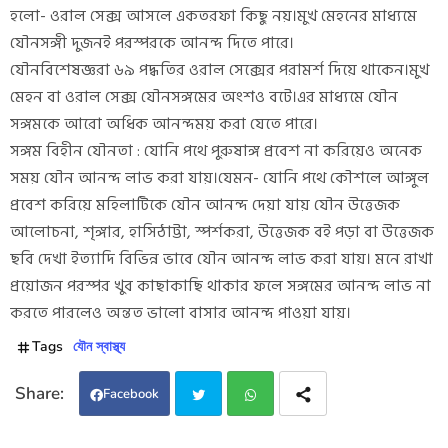
হলো- ওরাল সেক্স আসলে একতরফা কিছু নয়।মুখ মেহনের মাধ্যমে
যৌনসঙ্গী দুজনই পরস্পরকে আনন্দ দিতে পারে।
যৌনবিশেষজ্ঞরা ৬৯ পদ্ধতির ওরাল সেক্সের পরামর্শ দিয়ে থাকেন।মুখ
মেহন বা ওরাল সেক্স যৌনসঙ্গমের অংশও বটে।এর মাধ্যমে যৌন
সঙ্গমকে আরো অধিক আনন্দময় করা যেতে পারে।
সঙ্গম বিহীন যৌনতা : যোনি পথে পুরুষাঙ্গ প্রবেশ না করিয়েও অনেক
সময় যৌন আনন্দ লাভ করা যায়।যেমন- যোনি পথে কৌশলে আঙ্গুল
প্রবেশ করিয়ে মহিলাটিকে যৌন আনন্দ দেয়া যায় যৌন উত্তেজক
আলোচনা, শৃঙ্গার, হাসিঠাট্টা, স্পর্শকরা, উত্তেজক বই পড়া বা উত্তেজক
ছবি দেখা ইত্যাদি বিভিন্ন ভাবে যৌন আনন্দ লাভ করা যায়। মনে রাখা
প্রয়োজন পরস্পর খুব কাছাকাছি থাকার ফলে সঙ্গমের আনন্দ লাভ না
করতে পারলেও অন্তত ভালো বাসার আনন্দ পাওয়া যায়।
Tags
যৌন স্বাস্থ্য
Facebook
Twi
Wh