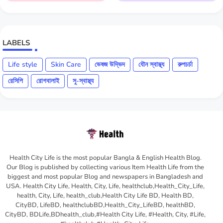
LABELS
Life style
Skin Care
ভেষজ উদ্ভিদ
যৌন স্বাস্থ্য
রুপচর্চা
রেসিপি
রোগবালাই
সু-স্বাস্থ্য
Health City Life is the most popular Bangla & English Health Blog.
Our Blog is published by collecting various Item Health Life from the
biggest and most popular Blog and newspapers in Bangladesh and
USA. Health City Life, Health, City, Life, healthclub,Health_City_Life,
health, City, Life, health_club,Health City Life BD, Health BD,
CityBD, LifeBD, healthclubBD,Health_City_LifeBD, healthBD,
CityBD, BDLife,BDhealth_club,#Health City Life, #Health, City, #Life,